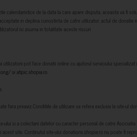
le calendaristice de la data la care apare disputa, aceasta va fi so
 acceptate in deplina cunostinta de catre utilizator, actul de donatie
ilizatorul isi asuma in totalitate aceste riscuri
lui utilizatorii pot face donatii online cu ajutorul serviciului special
c.ong/
si atipic.shopia.ro
e.
ate fara preaviz.Conditiile de utilizare se refera exclusiv la site-ul d
ite-ului si a colectarii datelor cu caracter personal de catre Asociati
cest site. Continutul site-ului donations.shopia.ro nu poate fi reprodu