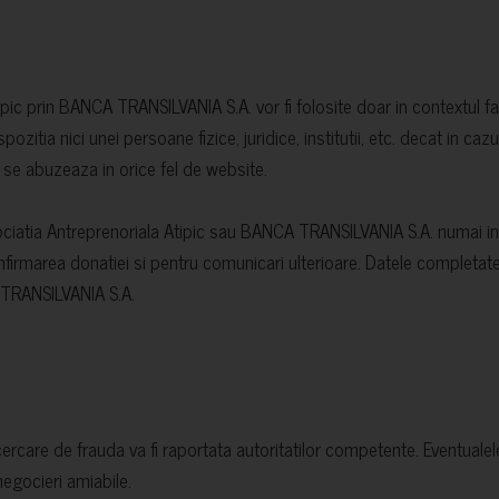
pic prin BANCA TRANSILVANIA S.A. vor fi folosite doar in contextul fac
pozitia nici unei persoane fizice, juridice, institutii, etc. decat in cazu
re se abuzeaza in orice fel de website.
Asociatia Antreprenoriala Atipic sau BANCA TRANSILVANIA S.A. numai in 
confirmarea donatiei si pentru comunicari ulterioare. Datele completate 
A TRANSILVANIA S.A.
ercare de frauda va fi raportata autoritatilor competente. Eventualele l
negocieri amiabile.