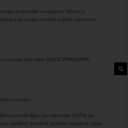
lutionata de instantele competente. Termeni si
 implicand acceptarea imediata si totala a termenilor
izat in procesare plati online- BANCA TRANSILVANIA;
onations.shopia.ro
a Antreprenoriala Atipic prin intermediul SHOPIA sau
s, modificat, transferat, distribuit, republicat, copiat