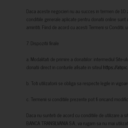
Daca aceste negocieri nu au succes in termen de 10 zi
conditiile generale aplicate pentru donatii online sunt
amintiti. Fiind de acord cu acesti Termeni si Conditii, ut
7. Dispozitii finale
a. Modalitati de primire a donatiilor: intermediul Site-u
donatii direct in conturile afisate in siteul
https://atipi
b. Toti utilizatorii se obliga sa respecte legile in vigoar
c. Termenii si conditiile prezente pot fi oricand modific
Daca nu sunteti de acord cu conditiile de utilizare a s
BANCA TRANSILVANIA S.A., va rugam sa nu mai utilizati a