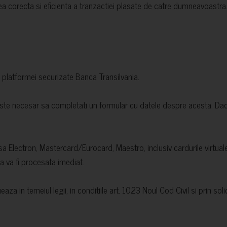
a corecta si eficienta a tranzactiei plasate de catre dumneavoastra.
 platformei securizate Banca Transilvania.
ste necesar sa completati un formular cu datele despre acesta. Daca 
isa Electron, Mastercard/Eurocard, Maestro, inclusiv cardurile virtu
 va fi procesata imediat.
aza in temeiul legii, in conditiile art. 1023 Noul Cod Civil si prin sol