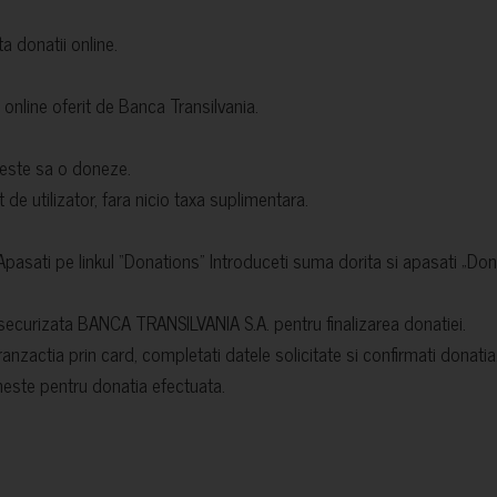
a donatii online.
i online oferit de Banca Transilvania.
reste sa o doneze.
it de utilizator, fara nicio taxa suplimentara.
Apasati pe linkul “Donations” Introduceti suma dorita si apasati „Don
securizata BANCA TRANSILVANIA S.A. pentru finalizarea donatiei.
tranzactia prin card, completati datele solicitate si confirmati donati
meste pentru donatia efectuata.