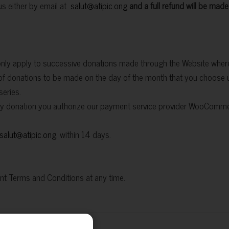
s either by email at
salut@atipic.ong
and a full refund will be made
nly apply to successive donations made through the Website wher
 of donations to be made on the day of the month that you choose u
series.
ly donation you authorize our payment service provider WooCommer
salut@atipic.ong
,
within 14 days.
nt Terms and Conditions at any time.