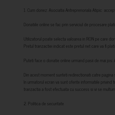
1. Cum donez: Asociatia Antreprenoriala Atipic accept
Donatiile online se fac prin serviciul de procesare plat
Utilizatorul poate selecta valoarea in RON pe care do
Pretul tranzactiei indicat este pretul net care va fi plat
Puteti face o donatie online urmand pasii de mai jos: 
Din acest moment sunteti redirectionati catre pagina 
In urmatorul ecran va sunt oferite informatiile privind 
tranzactia a fost efectuata cu success si vi se multu
2. Politica de securitate