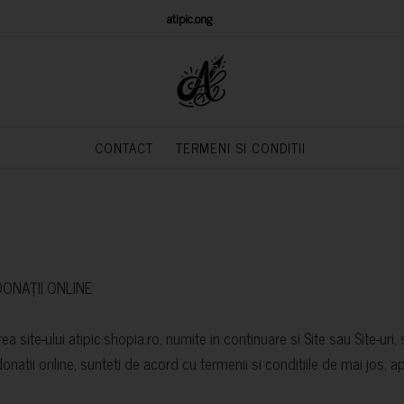
oriala Atipic
atipic.ong
powered by
CONTACT
TERMENI SI CONDITII
DONAȚII ONLINE
ea site-ului atipic.shopia.ro, numite in continuare si Site sau Site-uri
onatii online, sunteti de acord cu termenii si conditiile de mai jos, ap