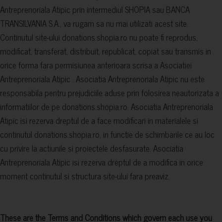
Antreprenoriala Atipic prin intermediul SHOPIA sau BANCA
TRANSILVANIA S.A., va rugam sa nu mai utilizati acest site.
Continutul site-ului donations.shopia.ro nu poate fi reprodus,
modificat, transferat, distribuit, republicat, copiat sau transmis in
orice forma fara permisiunea anterioara scrisa a Asociatiei
Antreprenoriala Atipic . Asociatia Antreprenoriala Atipic nu este
responsabila pentru prejudiciile aduse prin folosirea neautorizata a
informatiilor de pe donations.shopia.ro. Asociatia Antreprenoriala
Atipic isi rezerva dreptul de a face modificari in materialele si
continutul donations.shopia.ro, in functie de schimbarile ce au loc
cu privire la actiunile si proiectele desfasurate. Asociatia
Antreprenoriala Atipic isi rezerva dreptul de a modifica in orice
moment continutul si structura site-ului fara preaviz.
These are the Terms and Conditions which govern each use you