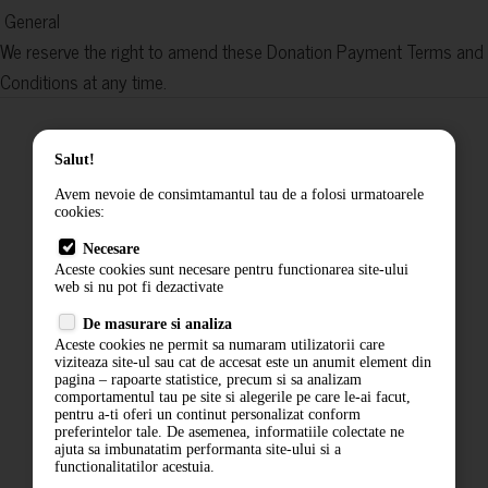
General
We reserve the right to amend these Donation Payment Terms and
Conditions at any time.
Salut!
Returnarea produselor
Avem nevoie de consimtamantul tau de a folosi urmatoarele
cookies:
Contact
Necesare
Termeni si conditii
Aceste cookies sunt necesare pentru functionarea site-ului
web si nu pot fi dezactivate
Politica de confidentialitate
De masurare si analiza
ANPC
Aceste cookies ne permit sa numaram utilizatorii care
viziteaza site-ul sau cat de accesat este un anumit element din
pagina – rapoarte statistice, precum si sa analizam
comportamentul tau pe site si alegerile pe care le-ai facut,
pentru a-ti oferi un continut personalizat conform
preferintelor tale. De asemenea, informatiile colectate ne
ajuta sa imbunatatim performanta site-ului si a
functionalitatilor acestuia.