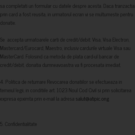
sa completati un formular cu datele despre acesta. Daca tranzactia
prin card a fost reusita, in urmatorul ecran vi se multumeste pentru
donatie.
Se accepta urmatoarele carti de credit/debit: Visa, Visa Electron,
Mastercard/Eurocard, Maestro, inclusiv cardurile virtuale Visa sau
MasterCard. Folosind ca metoda de plata card-ul bancar de
credit/debit, donatia dumneavoastra va fi procesata imediat.
4. Politica de returnare Revocarea donatiilor se efectueaza in
temeiul legii, in conditiile art. 1023 Noul Cod Civil si prin solicitarea
expresa epximta prin e-mail la adresa
salut@atipic.ong
5. Confidentialitate