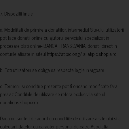
7. Dispozitii finale
a. Modalitati de primire a donatiilor: intermediul Site-ului utilizatorii
pot face donatii online cu ajutorul serviciului specializat in
procesare plati online- BANCA TRANSILVANIA; donatii direct in
conturile afisate in siteul
https://atipic.ong/
si atipic.shopia.ro
b. Toti utilizatorii se obliga sa respecte legile in vigoare.
c. Termenii si conditiile prezente pot fi oricand modificate fara
preaviz.Conditiile de utilizare se refera exclusiv la site-ul
donations.shopia.ro
Daca nu sunteti de acord cu conditiile de utilizare a site-ului si a
colectarii datelor cu caracter personal de catre Asociatia