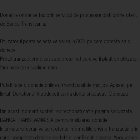
Donatiile online se fac prin serviciul de procesare plati online oferit
de Banca Transilvania.
Utilizatorul poate selecta valoarea in RON pe care doreste sa o
doneze.
Pretul tranzactiei indicat este pretul net care va fi platit de utilizator,
fara nicio taxa suplimentara.
Puteti face o donatie online urmand pasii de mai jos: Apasati pe
linkul “Donations” Introduceti suma dorita si apasati „Doneaza”.
Din acest moment sunteti redirectionati catre pagina securizata
BANCA TRANSILVANIA S.A. pentru finalizarea donatiei.
In urmatorul ecran va sunt oferite informatiile privind tranzactia prin
card, completati datele solicitate si confirmati donatia. Apoi, apare